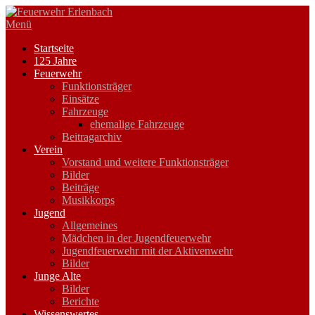
Zum
Inhalt
Menü
springen
Startseite
125 Jahre
Feuerwehr
Funktionsträger
Einsätze
Fahrzeuge
ehemalige Fahrzeuge
Beitragarchiv
Verein
Vorstand und weitere Funktionsträger
Bilder
Beiträge
Musikkorps
Jugend
Allgemeines
Mädchen in der Jugendfeuerwehr
Jugendfeuerwehr mit der Aktivenwehr
Bilder
Junge Alte
Bilder
Berichte
Wissenswertes