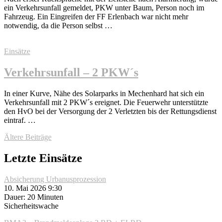
ein Verkehrsunfall gemeldet, PKW unter Baum, Person noch im
Fahrzeug. Ein Eingreifen der FF Erlenbach war nicht mehr
notwendig, da die Person selbst …
Einsätze
Verkehrsunfall – 2 PKW´s
In einer Kurve, Nähe des Solarparks in Mechenhard hat sich ein
Verkehrsunfall mit 2 PKW´s ereignet. Die Feuerwehr unterstützte
den HvO bei der Versorgung der 2 Verletzten bis der Rettungsdienst
eintraf. …
Beitragsnavigation
Ältere Beiträge
Letzte Einsätze
Absicherung Urbanusprozession
10. Mai 2026 9:30
Dauer: 20 Minuten
Sicherheitswache