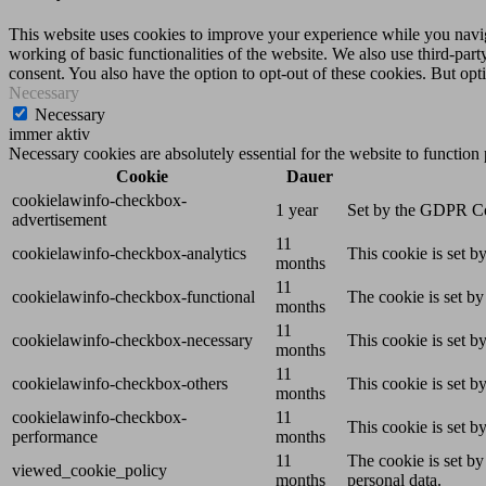
This website uses cookies to improve your experience while you navigat
working of basic functionalities of the website. We also use third-pa
consent. You also have the option to opt-out of these cookies. But op
Necessary
Necessary
immer aktiv
Necessary cookies are absolutely essential for the website to function
Cookie
Dauer
cookielawinfo-checkbox-
1 year
Set by the GDPR Cook
advertisement
11
cookielawinfo-checkbox-analytics
This cookie is set b
months
11
cookielawinfo-checkbox-functional
The cookie is set by
months
11
cookielawinfo-checkbox-necessary
This cookie is set b
months
11
cookielawinfo-checkbox-others
This cookie is set b
months
cookielawinfo-checkbox-
11
This cookie is set 
performance
months
11
The cookie is set by
viewed_cookie_policy
months
personal data.