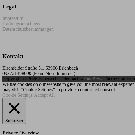
Legal
Impressum
Haftungsausschluss
Datenschutzbestimmungen
Kontakt
Elsenfelder Straße 51, 63906 Erlenbach
093721398999 (keine Notrufnummer)
Copyright © 2026 Feuerwehr Erlenbach
–
OnePress
Theme von Fam
We use cookies on our website to give you the most relevant experien
may visit "Cookie Settings" to provide a controlled consent.
Cookie Settings
Accept All
Schließen
Privacy Overview