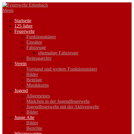
Zum
Inhalt
Menü
springen
Startseite
125 Jahre
Feuerwehr
Funktionsträger
Einsätze
Fahrzeuge
ehemalige Fahrzeuge
Beitragarchiv
Verein
Vorstand und weitere Funktionsträger
Bilder
Beiträge
Musikkorps
Jugend
Allgemeines
Mädchen in der Jugendfeuerwehr
Jugendfeuerwehr mit der Aktivenwehr
Bilder
Junge Alte
Bilder
Berichte
Wissenswertes