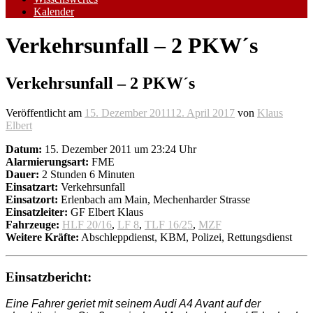
Kalender
Verkehrsunfall – 2 PKW´s
Verkehrsunfall – 2 PKW´s
Veröffentlicht am
15. Dezember 2011
12. April 2017
von
Klaus
Elbert
Datum:
15. Dezember 2011 um 23:24 Uhr
Alarmierungsart:
FME
Dauer:
2 Stunden 6 Minuten
Einsatzart:
Verkehrsunfall
Einsatzort:
Erlenbach am Main, Mechenharder Strasse
Einsatzleiter:
GF Elbert Klaus
Fahrzeuge:
HLF 20/16
,
LF 8
,
TLF 16/25
,
MZF
Weitere Kräfte:
Abschleppdienst, KBM, Polizei, Rettungsdienst
Einsatzbericht:
Eine Fahrer geriet mit seinem Audi A4 Avant auf der