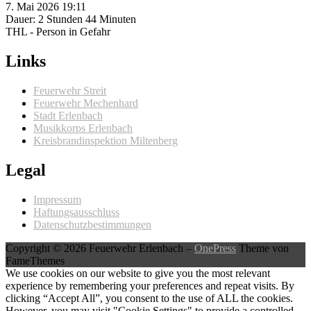
7. Mai 2026 19:11
Dauer: 2 Stunden 44 Minuten
THL - Person in Gefahr
Links
Feuerwehr Streit
Feuerwehr Mechenhard
Stadt Erlenbach
Musikkorps Erlenbach
Kreisbrandinspektion Miltenberg
Legal
Impressum
Haftungsausschluss
Datenschutzbestimmungen
Copyright © 2026 Feuerwehr Erlenbach
–
OnePress
Theme von
FameThemes
We use cookies on our website to give you the most relevant
experience by remembering your preferences and repeat visits. By
clicking “Accept All”, you consent to the use of ALL the cookies.
However, you may visit "Cookie Settings" to provide a controlled