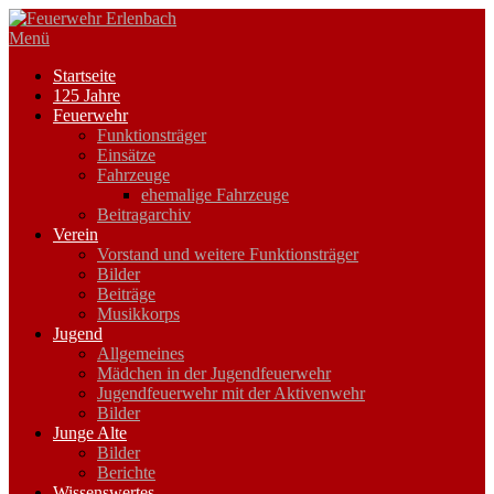
Zum
Inhalt
Menü
springen
Startseite
125 Jahre
Feuerwehr
Funktionsträger
Einsätze
Fahrzeuge
ehemalige Fahrzeuge
Beitragarchiv
Verein
Vorstand und weitere Funktionsträger
Bilder
Beiträge
Musikkorps
Jugend
Allgemeines
Mädchen in der Jugendfeuerwehr
Jugendfeuerwehr mit der Aktivenwehr
Bilder
Junge Alte
Bilder
Berichte
Wissenswertes