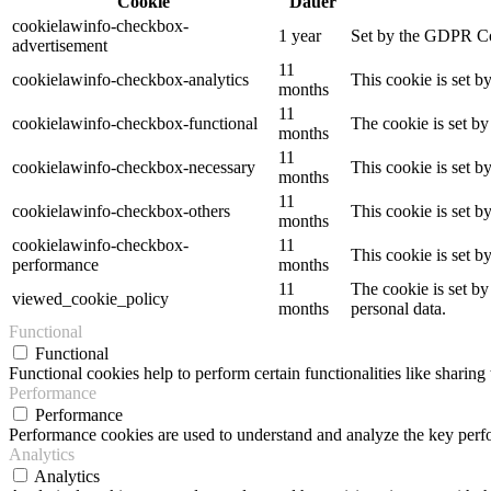
Cookie
Dauer
cookielawinfo-checkbox-
1 year
Set by the GDPR Cook
advertisement
11
cookielawinfo-checkbox-analytics
This cookie is set b
months
11
cookielawinfo-checkbox-functional
The cookie is set by
months
11
cookielawinfo-checkbox-necessary
This cookie is set b
months
11
cookielawinfo-checkbox-others
This cookie is set b
months
cookielawinfo-checkbox-
11
This cookie is set 
performance
months
11
The cookie is set by
viewed_cookie_policy
months
personal data.
Functional
Functional
Functional cookies help to perform certain functionalities like sharing 
Performance
Performance
Performance cookies are used to understand and analyze the key perfor
Analytics
Analytics