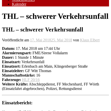
Kalender
THL – schwerer Verkehrsunfall
THL – schwerer Verkehrsunfall
Veröffentlicht am
17. Mai 2018
25. Mai 2018
von
Klaus Elbert
Datum:
17. Mai 2018 um 17:44 Uhr
Alarmierungsart:
FME/Sirene Vollalarm
Dauer:
1 Stunde 1 Minute
Einsatzart:
Verkehrsunfall
Einsatzort:
Erlenbach am Main, Klingenberger Straße
Einsatzleiter:
GF Witt Thomas
Mannschaftsstärke:
16
Fahrzeuge:
HLF 20/16
Weitere Kräfte:
Abschleppdienst, FF Mechenhard, FF Wörth
(Einsatzfahrt abgebrochen), Polizei, Rettungsdienst
Einsatzbericht: