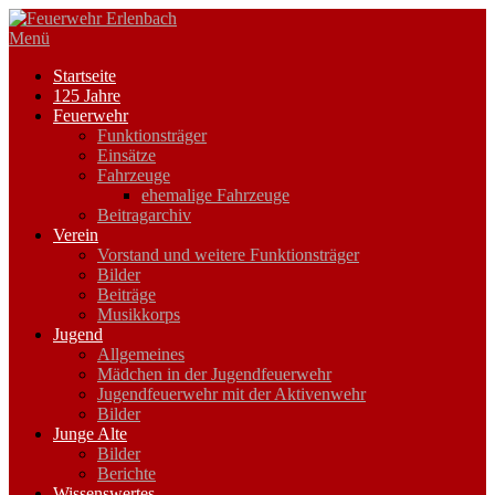
Zum
Inhalt
Menü
springen
Startseite
125 Jahre
Feuerwehr
Funktionsträger
Einsätze
Fahrzeuge
ehemalige Fahrzeuge
Beitragarchiv
Verein
Vorstand und weitere Funktionsträger
Bilder
Beiträge
Musikkorps
Jugend
Allgemeines
Mädchen in der Jugendfeuerwehr
Jugendfeuerwehr mit der Aktivenwehr
Bilder
Junge Alte
Bilder
Berichte
Wissenswertes