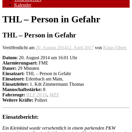
Kalender
THL – Person in Gefahr
THL – Person in Gefahr
Veröffentlicht am
20. August 2014
12. April 2017
von
Klaus Elbert
Datum:
20. August 2014 um 16:01 Uhr
Alarmierungsart:
FME
Dauer:
29 Minuten
Einsatzart:
THL – Person in Gefahr
Einsatzort:
Erlenbach am Main,
Einsatzleiter:
1. Kdt Zimmermann Thomas
Mannschaftsstärke:
8
Fahrzeuge:
HLF 20/16
,
MZF
Weitere Kräfte:
Polizei
Einsatzbericht:
Ein Kleinkind wurde versehentlich in einem parkenden PKW