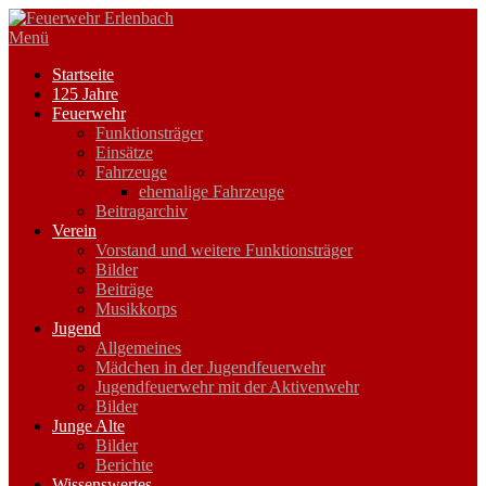
Zum
Inhalt
Menü
springen
Startseite
125 Jahre
Feuerwehr
Funktionsträger
Einsätze
Fahrzeuge
ehemalige Fahrzeuge
Beitragarchiv
Verein
Vorstand und weitere Funktionsträger
Bilder
Beiträge
Musikkorps
Jugend
Allgemeines
Mädchen in der Jugendfeuerwehr
Jugendfeuerwehr mit der Aktivenwehr
Bilder
Junge Alte
Bilder
Berichte
Wissenswertes