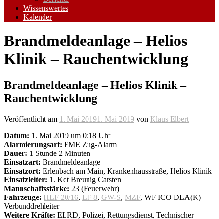
Wissenswertes
Kalender
Brandmeldeanlage – Helios
Klinik – Rauchentwicklung
Brandmeldeanlage – Helios Klinik –
Rauchentwicklung
Veröffentlicht am
1. Mai 2019
1. Mai 2019
von
Klaus Elbert
Datum:
1. Mai 2019 um 0:18 Uhr
Alarmierungsart:
FME Zug-Alarm
Dauer:
1 Stunde 2 Minuten
Einsatzart:
Brandmeldeanlage
Einsatzort:
Erlenbach am Main, Krankenhausstraße, Helios Klinik
Einsatzleiter:
1. Kdt Breunig Carsten
Mannschaftsstärke:
23 (Feuerwehr)
Fahrzeuge:
HLF 20/16
,
LF 8
,
GW-S
,
MZF
, WF ICO DLA(K)
Verbunddrehleiter
Weitere Kräfte:
ELRD, Polizei, Rettungsdienst, Technischer