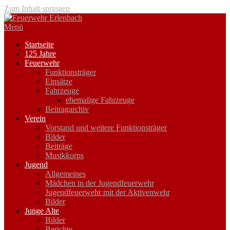
Zum Inhalt springen
Menü
Startseite
125 Jahre
Feuerwehr
Funktionsträger
Einsätze
Fahrzeuge
ehemalige Fahrzeuge
Beitragarchiv
Verein
Vorstand und weitere Funktionsträger
Bilder
Beiträge
Musikkorps
Jugend
Allgemeines
Mädchen in der Jugendfeuerwehr
Jugendfeuerwehr mit der Aktivenwehr
Bilder
Junge Alte
Bilder
Berichte