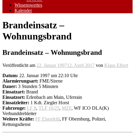
Wissenswertes
Kalender
Brandeinsatz –
Wohnungsbrand
Brandeinsatz – Wohnungsbrand
Veröffentlicht am
22. Januar 1997
12. April 2017
von
Klaus Elbert
Datum:
22. Januar 1997 um 22:10 Uhr
Alarmierungsart:
FME/Sirene
Dauer:
3 Stunden 5 Minuten
Einsatzart:
Brand
Einsatzort:
Erlenbach am Main, Uferrain
Einsatzleiter:
1 Kdt. Ziegler Horst
Fahrzeuge:
LF 8
,
TLF 16/25
,
MZF
, WF ICO DLA(K)
Verbunddrehleiter
Weitere Kräfte:
FF Elsenfeld
, FF Obernburg, Polizei,
Rettungsdienst