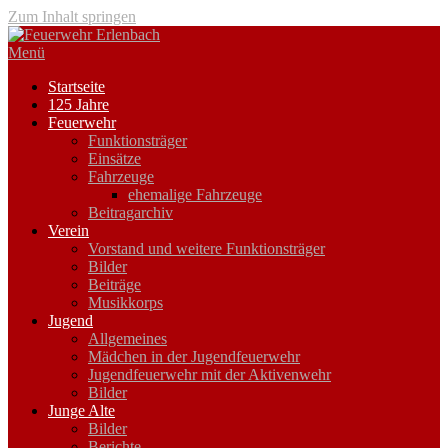
Zum Inhalt springen
Menü
Startseite
125 Jahre
Feuerwehr
Funktionsträger
Einsätze
Fahrzeuge
ehemalige Fahrzeuge
Beitragarchiv
Verein
Vorstand und weitere Funktionsträger
Bilder
Beiträge
Musikkorps
Jugend
Allgemeines
Mädchen in der Jugendfeuerwehr
Jugendfeuerwehr mit der Aktivenwehr
Bilder
Junge Alte
Bilder
Berichte