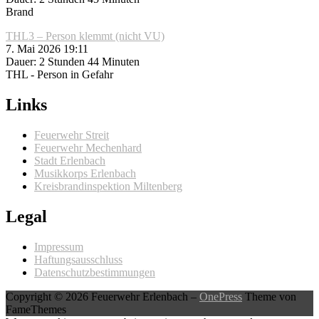
Brand
THL3 – Person klemmt (nicht VU)
7. Mai 2026 19:11
Dauer: 2 Stunden 44 Minuten
THL - Person in Gefahr
Links
Feuerwehr Streit
Feuerwehr Mechenhard
Stadt Erlenbach
Musikkorps Erlenbach
Kreisbrandinspektion Miltenberg
Legal
Impressum
Haftungsausschluss
Datenschutzbestimmungen
Copyright © 2026 Feuerwehr Erlenbach
–
OnePress
Theme von
FameThemes