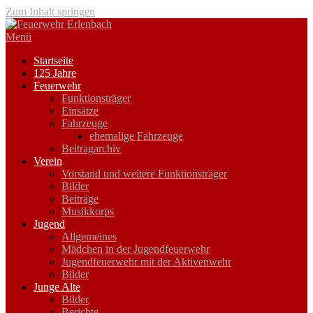
Zum Inhalt springen
Menü
Startseite
125 Jahre
Feuerwehr
Funktionsträger
Einsätze
Fahrzeuge
ehemalige Fahrzeuge
Beitragarchiv
Verein
Vorstand und weitere Funktionsträger
Bilder
Beiträge
Musikkorps
Jugend
Allgemeines
Mädchen in der Jugendfeuerwehr
Jugendfeuerwehr mit der Aktivenwehr
Bilder
Junge Alte
Bilder
Berichte