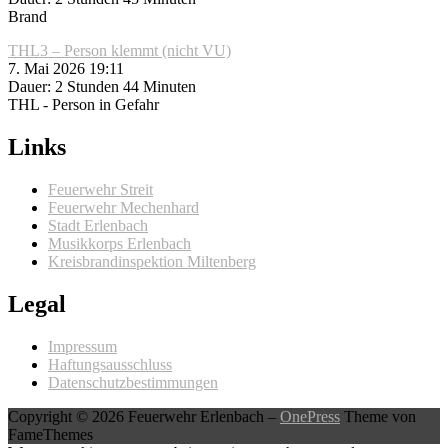
Brand
THL3 – Person klemmt (nicht VU)
7. Mai 2026 19:11
Dauer: 2 Stunden 44 Minuten
THL - Person in Gefahr
Links
Feuerwehr Streit
Feuerwehr Mechenhard
Stadt Erlenbach
Musikkorps Erlenbach
Kreisbrandinspektion Miltenberg
Legal
Impressum
Haftungsausschluss
Datenschutzbestimmungen
Copyright © 2026 Feuerwehr Erlenbach
–
OnePress
Theme von
FameThemes