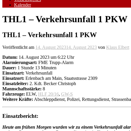
Kalender
THL1 – Verkehrsunfall 1 PKW
THL1 – Verkehrsunfall 1 PKW
Veröffentlicht am
14. August 2023
14. August 2023
von
Klaus Elbert
Datum:
14. August 2023 um 6:22 Uhr
Alarmierungsart:
FME Trupp-Alarm
Dauer:
1 Stunde 13 Minuten
Einsatzart:
Verkehrsunfall
Einsatzort:
Erlenbach am Main, Staatsstrasse 2309
Einsatzleiter:
2. Kdt. Becker Christoph
Mannschaftsstärke:
8
Fahrzeuge:
ELW,
HLF 20/16
,
GW-S
Weitere Kräfte:
Abschleppdienst, Polizei, Rettungsdienst, Strassenb
Einsatzbericht:
Heute am frühen Morgen wurden wir zu einem Verkehrsunfall alarm