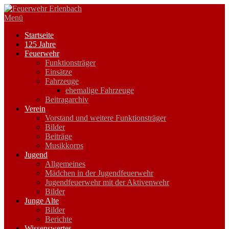
Zum
Inhalt
Menü
springen
Startseite
125 Jahre
Feuerwehr
Funktionsträger
Einsätze
Fahrzeuge
ehemalige Fahrzeuge
Beitragarchiv
Verein
Vorstand und weitere Funktionsträger
Bilder
Beiträge
Musikkorps
Jugend
Allgemeines
Mädchen in der Jugendfeuerwehr
Jugendfeuerwehr mit der Aktivenwehr
Bilder
Junge Alte
Bilder
Berichte
Wissenswertes