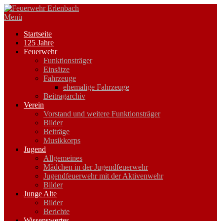
Zum
Inhalt
Menü
springen
Startseite
125 Jahre
Feuerwehr
Funktionsträger
Einsätze
Fahrzeuge
ehemalige Fahrzeuge
Beitragarchiv
Verein
Vorstand und weitere Funktionsträger
Bilder
Beiträge
Musikkorps
Jugend
Allgemeines
Mädchen in der Jugendfeuerwehr
Jugendfeuerwehr mit der Aktivenwehr
Bilder
Junge Alte
Bilder
Berichte
Wissenswertes