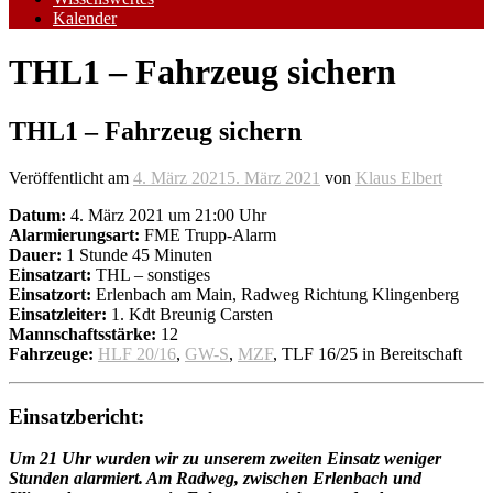
Kalender
THL1 – Fahrzeug sichern
THL1 – Fahrzeug sichern
Veröffentlicht am
4. März 2021
5. März 2021
von
Klaus Elbert
Datum:
4. März 2021 um 21:00 Uhr
Alarmierungsart:
FME Trupp-Alarm
Dauer:
1 Stunde 45 Minuten
Einsatzart:
THL – sonstiges
Einsatzort:
Erlenbach am Main, Radweg Richtung Klingenberg
Einsatzleiter:
1. Kdt Breunig Carsten
Mannschaftsstärke:
12
Fahrzeuge:
HLF 20/16
,
GW-S
,
MZF
, TLF 16/25 in Bereitschaft
Einsatzbericht:
Um 21 Uhr wurden wir zu unserem zweiten Einsatz weniger
Stunden alarmiert. Am Radweg, zwischen Erlenbach und