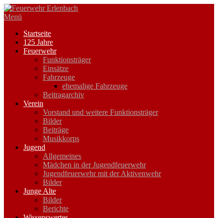
Zum
Inhalt
Menü
springen
Startseite
125 Jahre
Feuerwehr
Funktionsträger
Einsätze
Fahrzeuge
ehemalige Fahrzeuge
Beitragarchiv
Verein
Vorstand und weitere Funktionsträger
Bilder
Beiträge
Musikkorps
Jugend
Allgemeines
Mädchen in der Jugendfeuerwehr
Jugendfeuerwehr mit der Aktivenwehr
Bilder
Junge Alte
Bilder
Berichte
Wissenswertes