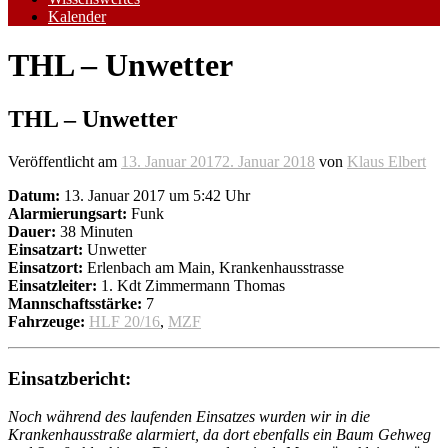
Kalender
THL – Unwetter
THL – Unwetter
Veröffentlicht am
13. Januar 2017
2. Januar 2018
von
Klaus Elbert
Datum:
13. Januar 2017 um 5:42 Uhr
Alarmierungsart:
Funk
Dauer:
38 Minuten
Einsatzart:
Unwetter
Einsatzort:
Erlenbach am Main, Krankenhausstrasse
Einsatzleiter:
1. Kdt Zimmermann Thomas
Mannschaftsstärke:
7
Fahrzeuge:
HLF 20/16
,
MZF
Einsatzbericht:
Noch während des laufenden Einsatzes wurden wir in die
Krankenhausstraße alarmiert, da dort ebenfalls ein Baum Gehweg