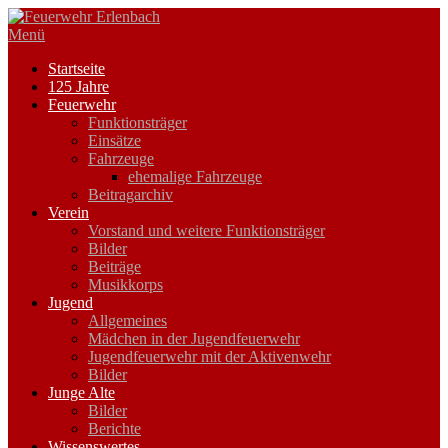
Zum
Inhalt
Menü
springen
Startseite
125 Jahre
Feuerwehr
Funktionsträger
Einsätze
Fahrzeuge
ehemalige Fahrzeuge
Beitragarchiv
Verein
Vorstand und weitere Funktionsträger
Bilder
Beiträge
Musikkorps
Jugend
Allgemeines
Mädchen in der Jugendfeuerwehr
Jugendfeuerwehr mit der Aktivenwehr
Bilder
Junge Alte
Bilder
Berichte
Wissenswertes