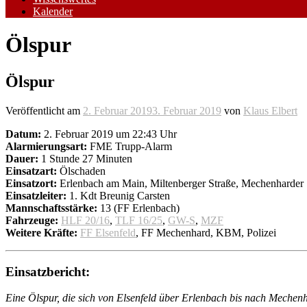
Kalender
Ölspur
Ölspur
Veröffentlicht am
2. Februar 2019
3. Februar 2019
von
Klaus Elbert
Datum:
2. Februar 2019 um 22:43 Uhr
Alarmierungsart:
FME Trupp-Alarm
Dauer:
1 Stunde 27 Minuten
Einsatzart:
Ölschaden
Einsatzort:
Erlenbach am Main, Miltenberger Straße, Mechenharder 
Einsatzleiter:
1. Kdt Breunig Carsten
Mannschaftsstärke:
13 (FF Erlenbach)
Fahrzeuge:
HLF 20/16
,
TLF 16/25
,
GW-S
,
MZF
Weitere Kräfte:
FF Elsenfeld
, FF Mechenhard, KBM, Polizei
Einsatzbericht:
Eine Ölspur, die sich von Elsenfeld über Erlenbach bis nach Mechen