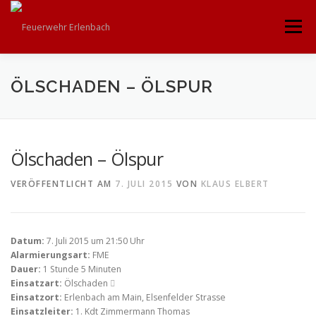
Zum
Inhalt
Menü
springen
STARTSEITE
125 JAHRE
FEUERWEHR
ÖLSCHADEN – ÖLSPUR
VEREIN
JUGEND
JUNGE ALTE
Ölschaden – Ölspur
VERÖFFENTLICHT AM
7. JULI 2015
VON
KLAUS ELBERT
WISSENSWERTES
KALENDER
Datum:
7. Juli 2015 um 21:50 Uhr
Alarmierungsart:
FME
Dauer:
1 Stunde 5 Minuten
Einsatzart:
Ölschaden
Einsatzort:
Erlenbach am Main, Elsenfelder Strasse
Einsatzleiter:
1. Kdt Zimmermann Thomas