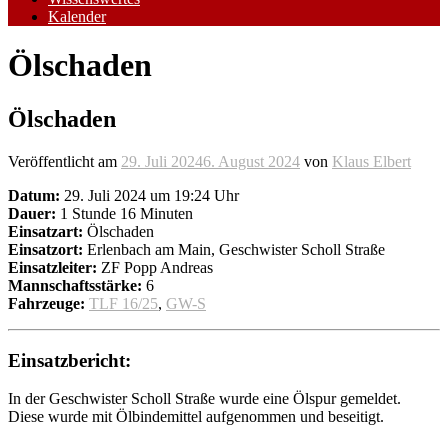
Kalender
Ölschaden
Ölschaden
Veröffentlicht am
29. Juli 2024
6. August 2024
von
Klaus Elbert
Datum:
29. Juli 2024 um 19:24 Uhr
Dauer:
1 Stunde 16 Minuten
Einsatzart:
Ölschaden
Einsatzort:
Erlenbach am Main, Geschwister Scholl Straße
Einsatzleiter:
ZF Popp Andreas
Mannschaftsstärke:
6
Fahrzeuge:
TLF 16/25
,
GW-S
Einsatzbericht:
In der Geschwister Scholl Straße wurde eine Ölspur gemeldet.
Diese wurde mit Ölbindemittel aufgenommen und beseitigt.