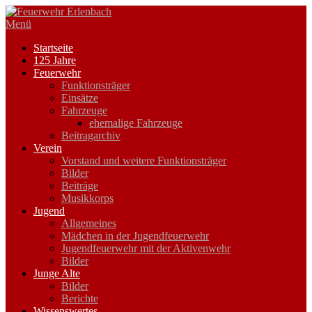
Zum
Inhalt
Menü
springen
Startseite
125 Jahre
Feuerwehr
Funktionsträger
Einsätze
Fahrzeuge
ehemalige Fahrzeuge
Beitragarchiv
Verein
Vorstand und weitere Funktionsträger
Bilder
Beiträge
Musikkorps
Jugend
Allgemeines
Mädchen in der Jugendfeuerwehr
Jugendfeuerwehr mit der Aktivenwehr
Bilder
Junge Alte
Bilder
Berichte
Wissenswertes