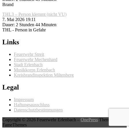
Brand
THL3 – Person klemmt (nicht VU)
7. Mai 2026 19:11
Dauer: 2 Stunden 44 Minuten
THL - Person in Gefahr
Links
Feuerwehr Streit
Feuerwehr Mechenhard
Stadt Erlenbach
Musikkorps Erlenbach
Kreisbrandinspektion Miltenberg
Legal
Impressum
Haftungsausschluss
Datenschutzbestimmungen
Copyright © 2026 Feuerwehr Erlenbach
–
OnePress
Theme von
FameThemes