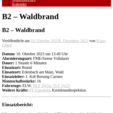
Kalender
B2 – Waldbrand
B2 – Waldbrand
Veröffentlicht am
10. Oktober 2023
8. Dezember 2023
von
Klaus
Elbert
Datum:
10. Oktober 2023 um 13:49 Uhr
Alarmierungsart:
FME/Sirene Vollalarm
Dauer:
1 Stunde 6 Minuten
Einsatzart:
Brand
Einsatzort:
Erlenbach am Main, Wald
Einsatzleiter:
1. Kdt Breunig Carsten
Mannschaftsstärke:
16
Fahrzeuge:
ELW,
HLF 20/16
,
TLF 16/25
Weitere Kräfte:
FF Elsenfeld
, Kreisbrandinspektion
Einsatzbericht: