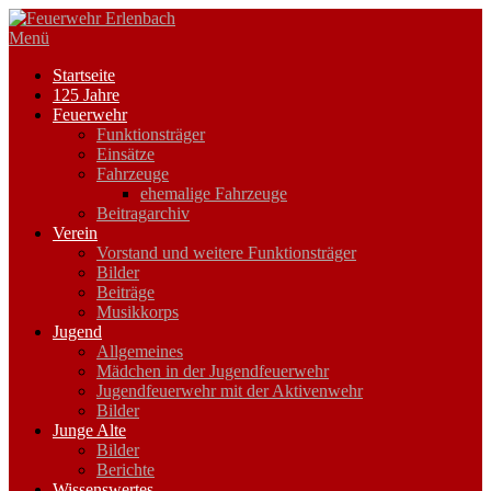
Zum
Inhalt
Menü
springen
Startseite
125 Jahre
Feuerwehr
Funktionsträger
Einsätze
Fahrzeuge
ehemalige Fahrzeuge
Beitragarchiv
Verein
Vorstand und weitere Funktionsträger
Bilder
Beiträge
Musikkorps
Jugend
Allgemeines
Mädchen in der Jugendfeuerwehr
Jugendfeuerwehr mit der Aktivenwehr
Bilder
Junge Alte
Bilder
Berichte
Wissenswertes