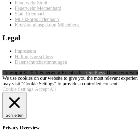
Feuerwehr Streit
Feuerwehr Mechenhard
Stadt Erlenbach
Musikkorps Erlenbach
Kreisbrandinspektion Miltenberg
Legal
Impressum
Haftungsausschluss
Datenschutzbestimmungen
Copyright © 2026 Feuerwehr Erlenbach
–
OnePress
Theme von Fam
We use cookies on our website to give you the most relevant experien
may visit "Cookie Settings" to provide a controlled consent.
Cookie Settings
Accept All
Schließen
Privacy Overview