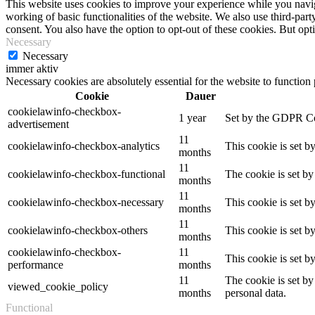
This website uses cookies to improve your experience while you navigat
working of basic functionalities of the website. We also use third-pa
consent. You also have the option to opt-out of these cookies. But op
Necessary
Necessary
immer aktiv
Necessary cookies are absolutely essential for the website to function
Cookie
Dauer
cookielawinfo-checkbox-
1 year
Set by the GDPR Cook
advertisement
11
cookielawinfo-checkbox-analytics
This cookie is set b
months
11
cookielawinfo-checkbox-functional
The cookie is set by
months
11
cookielawinfo-checkbox-necessary
This cookie is set b
months
11
cookielawinfo-checkbox-others
This cookie is set b
months
cookielawinfo-checkbox-
11
This cookie is set 
performance
months
11
The cookie is set by
viewed_cookie_policy
months
personal data.
Functional