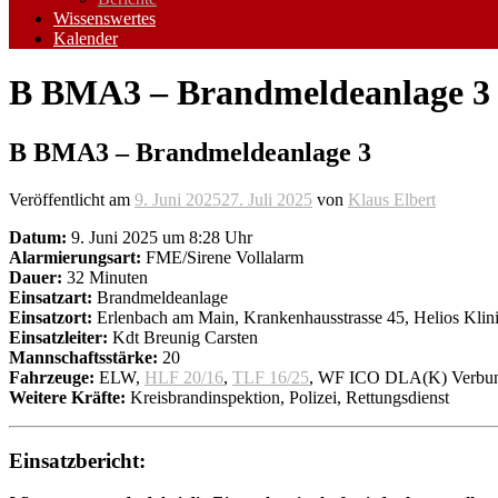
Wissenswertes
Kalender
B BMA3 – Brandmeldeanlage 3
B BMA3 – Brandmeldeanlage 3
Veröffentlicht am
9. Juni 2025
27. Juli 2025
von
Klaus Elbert
Datum:
9. Juni 2025 um 8:28 Uhr
Alarmierungsart:
FME/Sirene Vollalarm
Dauer:
32 Minuten
Einsatzart:
Brandmeldeanlage
Einsatzort:
Erlenbach am Main, Krankenhausstrasse 45, Helios Klin
Einsatzleiter:
Kdt Breunig Carsten
Mannschaftsstärke:
20
Fahrzeuge:
ELW,
HLF 20/16
,
TLF 16/25
, WF ICO DLA(K) Verbund
Weitere Kräfte:
Kreisbrandinspektion, Polizei, Rettungsdienst
Einsatzbericht: