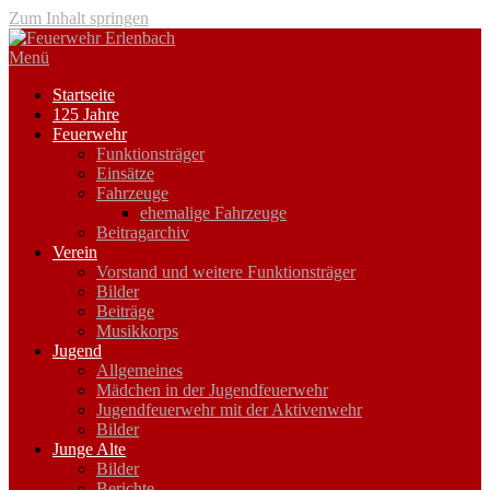
Zum Inhalt springen
Menü
Startseite
125 Jahre
Feuerwehr
Funktionsträger
Einsätze
Fahrzeuge
ehemalige Fahrzeuge
Beitragarchiv
Verein
Vorstand und weitere Funktionsträger
Bilder
Beiträge
Musikkorps
Jugend
Allgemeines
Mädchen in der Jugendfeuerwehr
Jugendfeuerwehr mit der Aktivenwehr
Bilder
Junge Alte
Bilder
Berichte