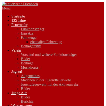
Zum
Inhalt
Menü
springen
Startseite
125 Jahre
Feuerwehr
Funktionsträger
Einsätze
Fahrzeuge
ehemalige Fahrzeuge
Beitragarchiv
Verein
Vorstand und weitere Funktionsträger
Bilder
Beiträge
Musikkorps
Jugend
Allgemeines
Mädchen in der Jugendfeuerwehr
Jugendfeuerwehr mit der Aktivenwehr
Bilder
Junge Alte
Bilder
Berichte
Wissenswertes