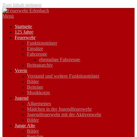
Zum Inhalt springen
Menü
Startseite
125 Jahre
Feuerwehr
Funktionsträger
Einsätze
Fahrzeuge
ehemalige Fahrzeuge
Beitragarchiv
Verein
Vorstand und weitere Funktionsträger
Bilder
Beiträge
Musikkorps
Jugend
Allgemeines
Mädchen in der Jugendfeuerwehr
Jugendfeuerwehr mit der Aktivenwehr
Bilder
Junge Alte
Bilder
Berichte