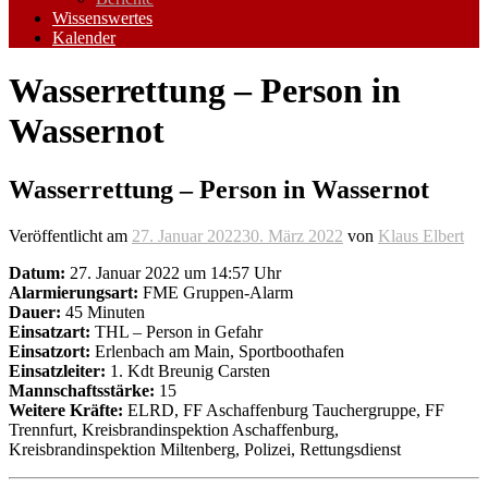
Wissenswertes
Kalender
Wasserrettung – Person in
Wassernot
Wasserrettung – Person in Wassernot
Veröffentlicht am
27. Januar 2022
30. März 2022
von
Klaus Elbert
Datum:
27. Januar 2022 um 14:57 Uhr
Alarmierungsart:
FME Gruppen-Alarm
Dauer:
45 Minuten
Einsatzart:
THL – Person in Gefahr
Einsatzort:
Erlenbach am Main, Sportboothafen
Einsatzleiter:
1. Kdt Breunig Carsten
Mannschaftsstärke:
15
Weitere Kräfte:
ELRD, FF Aschaffenburg Tauchergruppe, FF
Trennfurt, Kreisbrandinspektion Aschaffenburg,
Kreisbrandinspektion Miltenberg, Polizei, Rettungsdienst