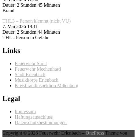
Dauer: 2 Stunden 45 Minuten
Brand
THL3 – Person klemmt (nicht VU)
7. Mai 2026 19:11
Dauer: 2 Stunden 44 Minuten
THL - Person in Gefahr
Links
Feuerwehr Streit
Feuerwehr Mechenhard
Stadt Erlenbach
Musikkorps Erlenbach
Kreisbrandinspektion Miltenberg
Legal
Impressum
Haftungsausschluss
Datenschutzbestimmungen
Copyright © 2026 Feuerwehr Erlenbach
–
OnePress
Theme von