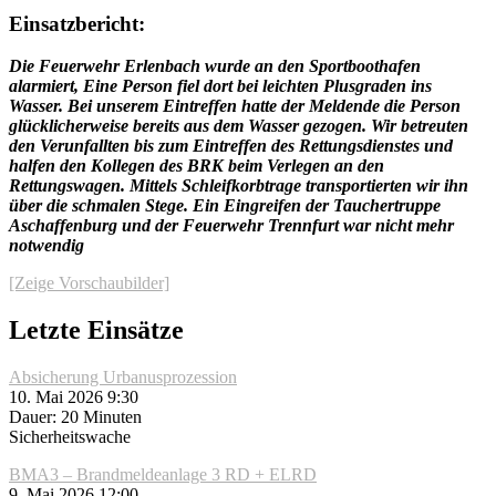
Einsatzbericht:
Die Feuerwehr Erlenbach wurde an den Sportboothafen
alarmiert, Eine Person fiel dort bei leichten Plusgraden ins
Wasser. Bei unserem Eintreffen hatte der Meldende die Person
glücklicherweise bereits aus dem Wasser gezogen. Wir betreuten
den Verunfallten bis zum Eintreffen des Rettungsdienstes und
halfen den Kollegen des BRK beim Verlegen an den
Rettungswagen. Mittels Schleifkorbtrage transportierten wir ihn
über die schmalen Stege. Ein Eingreifen der Tauchertruppe
Aschaffenburg und der Feuerwehr Trennfurt war nicht mehr
notwendig
[Zeige Vorschaubilder]
Letzte Einsätze
Absicherung Urbanusprozession
10. Mai 2026 9:30
Dauer: 20 Minuten
Sicherheitswache
BMA3 – Brandmeldeanlage 3 RD + ELRD
9. Mai 2026 12:00