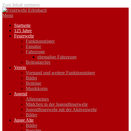
Zum Inhalt springen
Menü
Startseite
125 Jahre
Feuerwehr
Funktionsträger
Einsätze
Fahrzeuge
ehemalige Fahrzeuge
Beitragarchiv
Verein
Vorstand und weitere Funktionsträger
Bilder
Beiträge
Musikkorps
Jugend
Allgemeines
Mädchen in der Jugendfeuerwehr
Jugendfeuerwehr mit der Aktivenwehr
Bilder
Junge Alte
Bilder
Berichte