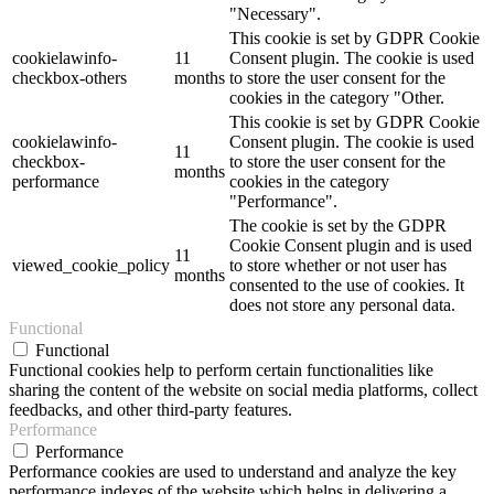
"Necessary".
This cookie is set by GDPR Cookie
cookielawinfo-
11
Consent plugin. The cookie is used
checkbox-others
months
to store the user consent for the
cookies in the category "Other.
This cookie is set by GDPR Cookie
cookielawinfo-
Consent plugin. The cookie is used
11
checkbox-
to store the user consent for the
months
performance
cookies in the category
"Performance".
The cookie is set by the GDPR
Cookie Consent plugin and is used
11
viewed_cookie_policy
to store whether or not user has
months
consented to the use of cookies. It
does not store any personal data.
Functional
Functional
Functional cookies help to perform certain functionalities like
sharing the content of the website on social media platforms, collect
feedbacks, and other third-party features.
Performance
Performance
Performance cookies are used to understand and analyze the key
performance indexes of the website which helps in delivering a