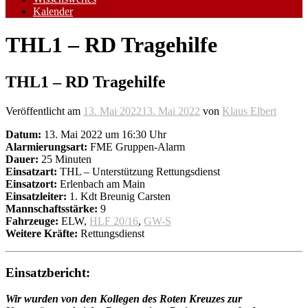
Kalender
THL1 – RD Tragehilfe
THL1 – RD Tragehilfe
Veröffentlicht am
13. Mai 2022
13. Mai 2022
von
Klaus Elbert
Datum:
13. Mai 2022 um 16:30 Uhr
Alarmierungsart:
FME Gruppen-Alarm
Dauer:
25 Minuten
Einsatzart:
THL – Unterstützung Rettungsdienst
Einsatzort:
Erlenbach am Main
Einsatzleiter:
1. Kdt Breunig Carsten
Mannschaftsstärke:
9
Fahrzeuge:
ELW,
HLF 20/16
,
GW-S
Weitere Kräfte:
Rettungsdienst
Einsatzbericht:
Wir wurden von den Kollegen des Roten Kreuzes zur