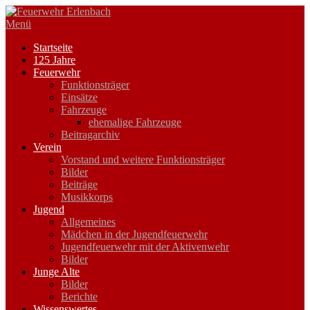
Zum
Inhalt
Menü
springen
Startseite
125 Jahre
Feuerwehr
Funktionsträger
Einsätze
Fahrzeuge
ehemalige Fahrzeuge
Beitragarchiv
Verein
Vorstand und weitere Funktionsträger
Bilder
Beiträge
Musikkorps
Jugend
Allgemeines
Mädchen in der Jugendfeuerwehr
Jugendfeuerwehr mit der Aktivenwehr
Bilder
Junge Alte
Bilder
Berichte
Wissenswertes