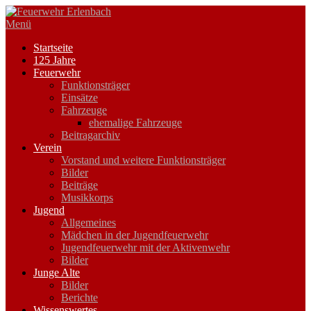
Zum
Inhalt
Menü
springen
Startseite
125 Jahre
Feuerwehr
Funktionsträger
Einsätze
Fahrzeuge
ehemalige Fahrzeuge
Beitragarchiv
Verein
Vorstand und weitere Funktionsträger
Bilder
Beiträge
Musikkorps
Jugend
Allgemeines
Mädchen in der Jugendfeuerwehr
Jugendfeuerwehr mit der Aktivenwehr
Bilder
Junge Alte
Bilder
Berichte
Wissenswertes