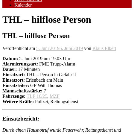
Kalender
THL – hilflose Person
THL – hilflose Person
Veröffentlicht am
5. Juni 2019
5. Juni 2019
von
Klaus Elbert
Datum:
5. Juni 2019 um 19:03 Uhr
Alarmierungsart:
FME Trupp-Alarm
Dauer:
17 Minuten
Einsatzart:
THL – Person in Gefahr
Einsatzort:
Erlenbach am Main
Einsatzleiter:
GF Witt Thomas
Mannschaftsstärke:
7
Fahrzeuge:
TLF 16/25
,
MZF
Weitere Kräfte:
Polizei, Rettungsdienst
Einsatzbericht:
Durch einen Hausnotruf wurde Feuerwehr, Rettungsdienst und