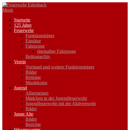
Zum
Inhalt
Menü
springen
Startseite
125 Jahre
Feuerwehr
Funktionsträger
Einsätze
Fahrzeuge
ehemalige Fahrzeuge
Beitragarchiv
Verein
Vorstand und weitere Funktionsträger
Bilder
Beiträge
Musikkorps
Jugend
Allgemeines
Mädchen in der Jugendfeuerwehr
Jugendfeuerwehr mit der Aktivenwehr
Bilder
Junge Alte
Bilder
Berichte
Wissenswertes