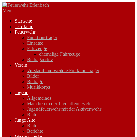
Zum
Inhalt
Menü
springen
Startseite
125 Jahre
Feuerwehr
Funktionsträger
Einsätze
Fahrzeuge
ehemalige Fahrzeuge
Beitragarchiv
Verein
Vorstand und weitere Funktionsträger
Bilder
Beiträge
Musikkorps
Jugend
Allgemeines
Mädchen in der Jugendfeuerwehr
Jugendfeuerwehr mit der Aktivenwehr
Bilder
Junge Alte
Bilder
Berichte
Wissenswertes