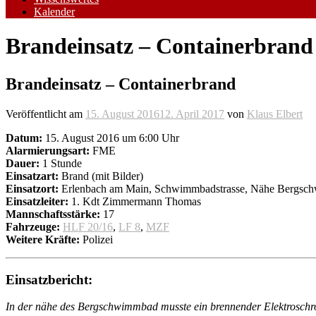
Kalender
Brandeinsatz – Containerbrand
Brandeinsatz – Containerbrand
Veröffentlicht am
15. August 2016
12. April 2017
von
Klaus Elbert
Datum:
15. August 2016 um 6:00 Uhr
Alarmierungsart:
FME
Dauer:
1 Stunde
Einsatzart:
Brand (mit Bilder)
Einsatzort:
Erlenbach am Main, Schwimmbadstrasse, Nähe Bergs
Einsatzleiter:
1. Kdt Zimmermann Thomas
Mannschaftsstärke:
17
Fahrzeuge:
HLF 20/16
,
LF 8
,
MZF
Weitere Kräfte:
Polizei
Einsatzbericht:
In der nähe des Bergschwimmbad musste ein brennender Elektroschro