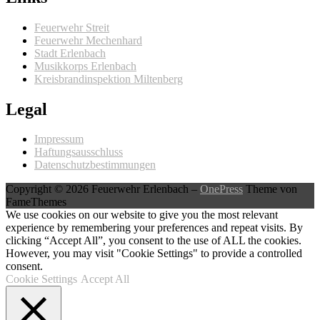
Feuerwehr Streit
Feuerwehr Mechenhard
Stadt Erlenbach
Musikkorps Erlenbach
Kreisbrandinspektion Miltenberg
Legal
Impressum
Haftungsausschluss
Datenschutzbestimmungen
Copyright © 2026 Feuerwehr Erlenbach
–
OnePress
Theme von
FameThemes
We use cookies on our website to give you the most relevant
experience by remembering your preferences and repeat visits. By
clicking “Accept All”, you consent to the use of ALL the cookies.
However, you may visit "Cookie Settings" to provide a controlled
consent.
Cookie Settings
Accept All