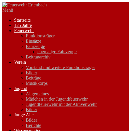
Zum
Inhalt
Menü
springen
Startseite
125 Jahre
Feuerwehr
Funktionsträger
Einsätze
Fahrzeuge
ehemalige Fahrzeuge
Beitragarchiv
Verein
Vorstand und weitere Funktionsträger
Bilder
Beiträge
Musikkorps
Jugend
Allgemeines
Mädchen in der Jugendfeuerwehr
Jugendfeuerwehr mit der Aktivenwehr
Bilder
Junge Alte
Bilder
Berichte
Wissenswertes