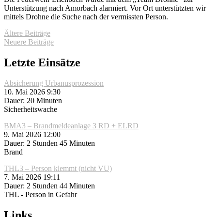
Unterstützung nach Amorbach alarmiert. Vor Ort unterstützten wir
mittels Drohne die Suche nach der vermissten Person.
Beitragsnavigation
Ältere Beiträge
Neuere Beiträge
Letzte Einsätze
Absicherung Urbanusprozession
10. Mai 2026 9:30
Dauer: 20 Minuten
Sicherheitswache
BMA3 – Brandmeldeanlage 3 RD + ELRD
9. Mai 2026 12:00
Dauer: 2 Stunden 45 Minuten
Brand
THL3 – Person klemmt (nicht VU)
7. Mai 2026 19:11
Dauer: 2 Stunden 44 Minuten
THL - Person in Gefahr
Links