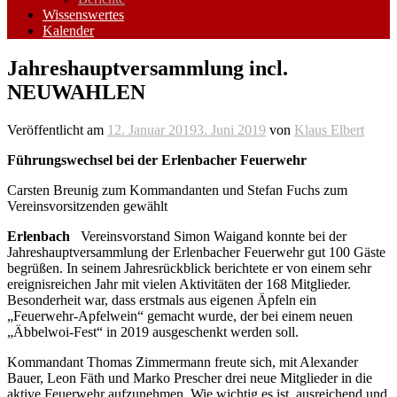
Wissenswertes
Kalender
Jahreshauptversammlung incl.
NEUWAHLEN
Veröffentlicht am
12. Januar 2019
3. Juni 2019
von
Klaus Elbert
Führungswechsel bei der Erlenbacher Feuerwehr
Carsten Breunig zum Kommandanten und Stefan Fuchs zum
Vereinsvorsitzenden gewählt
Erlenbach
Vereinsvorstand Simon Waigand konnte bei der
Jahreshauptversammlung der Erlenbacher Feuerwehr gut 100 Gäste
begrüßen. In seinem Jahresrückblick berichtete er von einem sehr
ereignisreichen Jahr mit vielen Aktivitäten der 168 Mitglieder.
Besonderheit war, dass erstmals aus eigenen Äpfeln ein
„Feuerwehr-Apfelwein“ gemacht wurde, der bei einem neuen
„Äbbelwoi-Fest“ in 2019 ausgeschenkt werden soll.
Kommandant Thomas Zimmermann freute sich, mit Alexander
Bauer, Leon Fäth und Marko Prescher drei neue Mitglieder in die
aktive Feuerwehr aufzunehmen. Wie wichtig es ist, ausreichend und