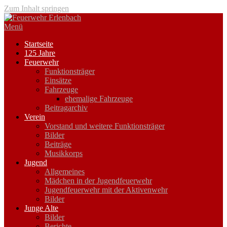
Zum Inhalt springen
Menü
Startseite
125 Jahre
Feuerwehr
Funktionsträger
Einsätze
Fahrzeuge
ehemalige Fahrzeuge
Beitragarchiv
Verein
Vorstand und weitere Funktionsträger
Bilder
Beiträge
Musikkorps
Jugend
Allgemeines
Mädchen in der Jugendfeuerwehr
Jugendfeuerwehr mit der Aktivenwehr
Bilder
Junge Alte
Bilder
Berichte