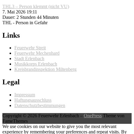
THL3 – Person klemmt (nicht VU)
7. Mai 2026 19:11
Dauer: 2 Stunden 44 Minuten
THL - Person in Gefahr
Links
Feuerwehr Streit
Feuerwehr Mechenhard
Stadt Erlenbach
Musikkorps Erlenbach
Kreisbrandinspektion Miltenberg
Legal
Impressum
Haftungsausschluss
Datenschutzbestimmungen
Copyright © 2026 Feuerwehr Erlenbach
–
OnePress
Theme von
FameThemes
We use cookies on our website to give you the most relevant
experience by remembering your preferences and repeat visits. By