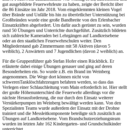
gut ausgebildete Feuerwehrleute zu haben, zeigte der Bericht über
die 86 Einsätze im Jahr 2018. Vom eingeklemmten kleinen Vogel
über Brände und Unfälle bis hin zu überörtlicher Unterstützung bei
Großbränden wurde eine große Bandbreite von den Erlenbacher
Einsatzkräften abgefordert. Um dafür auch gerüstet zu sein, wurden
rund 50 Übungen und Unterrichte durchgeführt. Zusätzlich bildeten
sich zahlreiche Kameraden bei Lehrgängen auf Landkreisebene
oder an den staatlichen Feuerwehrschulen weiter. Den
Mitgliederstand gab Zimmermann mit 58 Aktiven (davon 5
weiblich), 2 Anwärtern und 7 Jugendlichen (davon 2 weiblich) an.
Für die Gruppenführer gab Stefan Hofer einen Rückblick. Er
erläuterte dabei einige Übungen genauer und ging auf deren
Besonderheiten ein. So wurde z.B. ein Brand im Weinberg
angenommen. Die Wege dort können nicht von
schwerenTanklöschfahrzeugen befahren werden, so dass das
Verlegen einer Schlauchleitung vom Main erforderlich ist. Hier stellt
der große Höhenunterschied die Feuerwehr allerdings vor die
nächste Herausforderung, die nur durch den Einsatz weiterer
Verstärkerpumpen im Weinberg bewältigt werden kann. Von den
Spezialisten Teams wurde außerdem der Einsatz mit der Drohne
trainiert und die Messleitkomponente beteiligte sich zusätzlich an
Übungen auf Landkreisebene. Vom Brandschutzerziehungsteam
wurden im letzten Jahr 162 Kindergarten- und Grundschulkinder
unterrichtet.