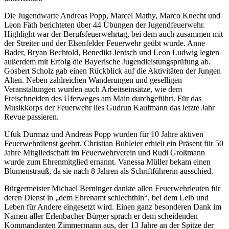
Die Jugendwarte Andreas Popp, Marcel Mathy, Marco Knecht und
Leon Fäth berichteten über 44 Übungen der Jugendfeuerwehr.
Highlight war der Berufsfeuerwehrtag, bei dem auch zusammen mit
der Streiter und der Elsenfelder Feuerwehr geübt wurde. Anne
Bader, Bryan Bechtold, Benedikt Jentsch und Leon Ludwig legten
außerdem mit Erfolg die Bayerische Jugendleistungsprüfung ab.
Gosbert Scholz gab einen Rückblick auf die Aktivitäten der Jungen
Alten. Neben zahlreichen Wanderungen und geselligen
Veranstaltungen wurden auch Arbeitseinsätze, wie dem
Freischneiden des Uferweges am Main durchgeführt. Für das
Musikkorps der Feuerwehr lies Gudrun Kaufmann das letzte Jahr
Revue passieren.
Ufuk Durmaz und Andreas Popp wurden für 10 Jahre aktiven
Feuerwehrdienst geehrt. Christian Buhleier erhielt ein Präsent für 50
Jahre Mitgliedschaft im Feuerwehrverein und Rudi Großmann
wurde zum Ehrenmitglied ernannt. Vanessa Müller bekam einen
Blumenstrauß, da sie nach 8 Jahren als Schriftführerin ausschied.
Bürgermeister Michael Berninger dankte allen Feuerwehrleuten für
deren Dienst in „dem Ehrenamt schlechthin“, bei dem Leib und
Leben für Andere eingesetzt wird. Einen ganz besonderen Dank im
Namen aller Erlenbacher Bürger sprach er dem scheidenden
Kommandanten Zimmermann aus, der 13 Jahre an der Spitze der