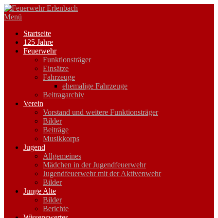
Zum
Inhalt
Menü
springen
Startseite
125 Jahre
Feuerwehr
Funktionsträger
Einsätze
Fahrzeuge
ehemalige Fahrzeuge
Beitragarchiv
Verein
Vorstand und weitere Funktionsträger
Bilder
Beiträge
Musikkorps
Jugend
Allgemeines
Mädchen in der Jugendfeuerwehr
Jugendfeuerwehr mit der Aktivenwehr
Bilder
Junge Alte
Bilder
Berichte
Wissenswertes