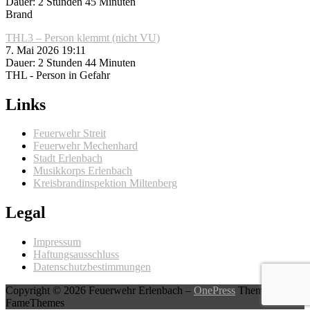
Dauer: 2 Stunden 45 Minuten
Brand
THL3 – Person klemmt (nicht VU)
7. Mai 2026 19:11
Dauer: 2 Stunden 44 Minuten
THL - Person in Gefahr
Links
Feuerwehr Streit
Feuerwehr Mechenhard
Stadt Erlenbach
Musikkorps Erlenbach
Kreisbrandinspektion Miltenberg
Legal
Impressum
Haftungsausschluss
Datenschutzbestimmungen
Copyright © 2026 Feuerwehr Erlenbach
–
OnePress
Theme von
FameThemes