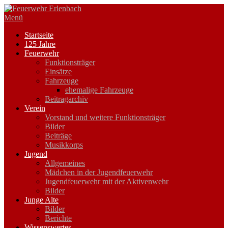
Zum
Inhalt
Menü
springen
Startseite
125 Jahre
Feuerwehr
Funktionsträger
Einsätze
Fahrzeuge
ehemalige Fahrzeuge
Beitragarchiv
Verein
Vorstand und weitere Funktionsträger
Bilder
Beiträge
Musikkorps
Jugend
Allgemeines
Mädchen in der Jugendfeuerwehr
Jugendfeuerwehr mit der Aktivenwehr
Bilder
Junge Alte
Bilder
Berichte
Wissenswertes