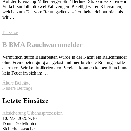
Auf der Kreuzung Miltenberger Str. / Berliner Str. kam es zu einem
Verkehrsunfall mit zwei Fahrzeugen. Beteiligt waren 3 Personen,
welche zum Teil vom Rettungsdienst schon behandelt wurden als
wir …
Einsätze
B BMA Rauchwarnmelder
Vermutlich durch Bauarbeiten wurde in der Nacht ein Rauchmelder
ohne Fremdbeteiligung ausgelöst und hierdurch die Rettungskräfte
alarmiert. Wir kontrollierten den Bereich, konnten keinen Rauch und
kein Feuer im sich im …
Beitragsnavigation
Ältere Beiträge
Neuere Beiträge
Letzte Einsätze
Absicherung Urbanusprozession
10. Mai 2026 9:30
Dauer: 20 Minuten
Sicherheitswache