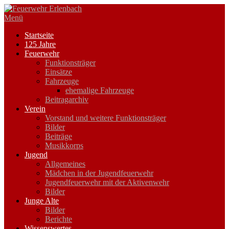
Zum
Inhalt
Menü
springen
Startseite
125 Jahre
Feuerwehr
Funktionsträger
Einsätze
Fahrzeuge
ehemalige Fahrzeuge
Beitragarchiv
Verein
Vorstand und weitere Funktionsträger
Bilder
Beiträge
Musikkorps
Jugend
Allgemeines
Mädchen in der Jugendfeuerwehr
Jugendfeuerwehr mit der Aktivenwehr
Bilder
Junge Alte
Bilder
Berichte
Wissenswertes