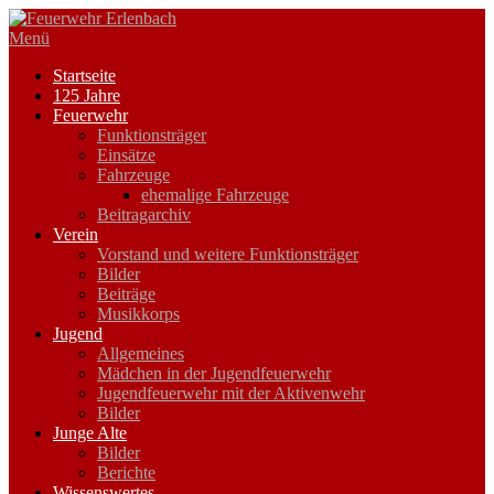
Zum
Inhalt
Menü
springen
Startseite
125 Jahre
Feuerwehr
Funktionsträger
Einsätze
Fahrzeuge
ehemalige Fahrzeuge
Beitragarchiv
Verein
Vorstand und weitere Funktionsträger
Bilder
Beiträge
Musikkorps
Jugend
Allgemeines
Mädchen in der Jugendfeuerwehr
Jugendfeuerwehr mit der Aktivenwehr
Bilder
Junge Alte
Bilder
Berichte
Wissenswertes