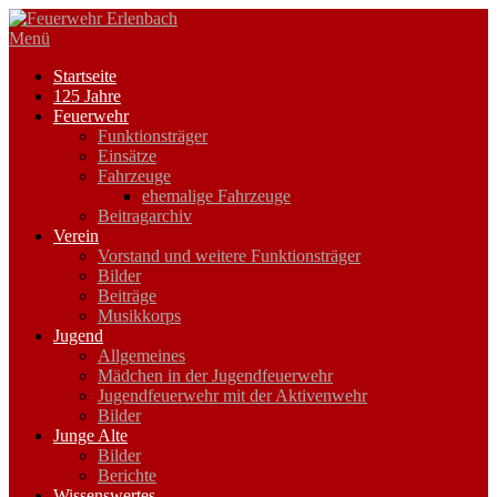
Zum
Inhalt
Menü
springen
Startseite
125 Jahre
Feuerwehr
Funktionsträger
Einsätze
Fahrzeuge
ehemalige Fahrzeuge
Beitragarchiv
Verein
Vorstand und weitere Funktionsträger
Bilder
Beiträge
Musikkorps
Jugend
Allgemeines
Mädchen in der Jugendfeuerwehr
Jugendfeuerwehr mit der Aktivenwehr
Bilder
Junge Alte
Bilder
Berichte
Wissenswertes