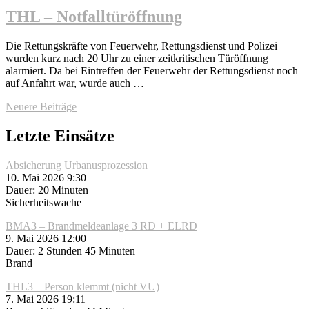
THL – Notfalltüröffnung
Die Rettungskräfte von Feuerwehr, Rettungsdienst und Polizei
wurden kurz nach 20 Uhr zu einer zeitkritischen Türöffnung
alarmiert. Da bei Eintreffen der Feuerwehr der Rettungsdienst noch
auf Anfahrt war, wurde auch …
Beitragsnavigation
Neuere Beiträge
Letzte Einsätze
Absicherung Urbanusprozession
10. Mai 2026 9:30
Dauer: 20 Minuten
Sicherheitswache
BMA3 – Brandmeldeanlage 3 RD + ELRD
9. Mai 2026 12:00
Dauer: 2 Stunden 45 Minuten
Brand
THL3 – Person klemmt (nicht VU)
7. Mai 2026 19:11