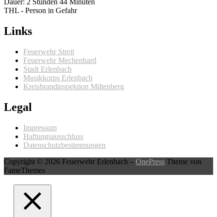
Dauer: 2 Stunden 44 Minuten
THL - Person in Gefahr
Links
Feuerwehr Streit
Feuerwehr Mechenhard
Stadt Erlenbach
Musikkorps Erlenbach
Kreisbrandinspektion Miltenberg
Legal
Impressum
Haftungsausschluss
Datenschutzbestimmungen
Copyright © 2026 Feuerwehr Erlenbach
–
OnePress
Theme von
FameThemes