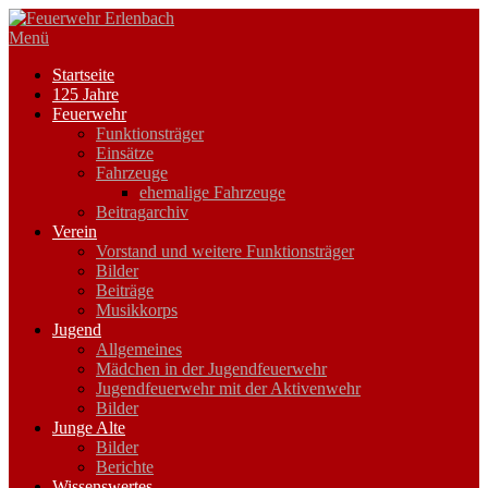
Zum
Inhalt
Menü
springen
Startseite
125 Jahre
Feuerwehr
Funktionsträger
Einsätze
Fahrzeuge
ehemalige Fahrzeuge
Beitragarchiv
Verein
Vorstand und weitere Funktionsträger
Bilder
Beiträge
Musikkorps
Jugend
Allgemeines
Mädchen in der Jugendfeuerwehr
Jugendfeuerwehr mit der Aktivenwehr
Bilder
Junge Alte
Bilder
Berichte
Wissenswertes